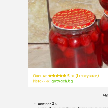
Оценка:
5
от (
1
гласували)
Източник:
gotvach.bg
Не
дренки - 2 кг