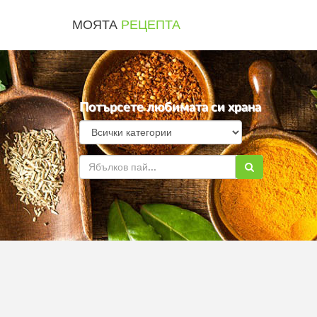
МОЯТА
РЕЦЕПТА
Потърсете любимата си храна