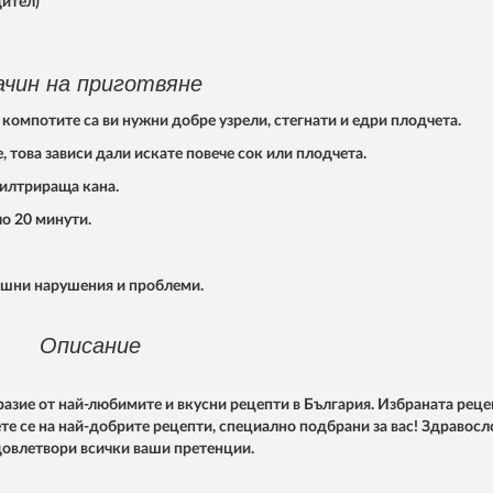
дител)
ачин на приготвяне
 компотите са ви нужни добре узрели, стегнати и едри плодчета.
, това зависи дали искате повече сок или плодчета.
филтрираща кана.
ло 20 минути.
машни нарушения и проблеми.
Описание
азие от най-любимите и вкусни рецепти в България. Избраната реце
ете се на най-добрите рецепти, специално подбрани за вас! Здравосл
довлетвори всички ваши претенции.