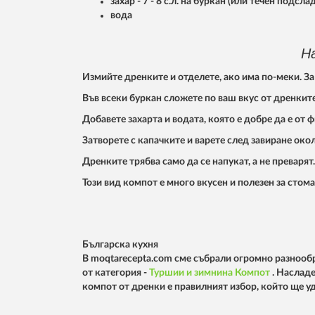
захар - 7 - 8 с.л. на буркан (или течен подсла
вода
Н
Измийте дренките и отделете, ако има по-меки. За
Във всеки буркан сложете по ваш вкус от дренките
Добавете захарта и водата, която е добре да е от 
Затворете с капачките и варете след завиране око
Дренките трябва само да се напукат, а не преварят.
Този вид компот е много вкусен и полезен за сто
Българска кухня
В moqtarecepta.com сме събрали огромно разнообр
от категория -
Туршии и зимнина
Компот
. Наслад
компот от дренки е правилният избор, който ще у