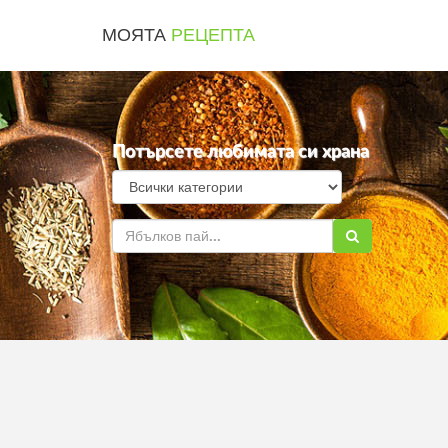
МОЯТА
РЕЦЕПТА
Потърсете любимата си храна