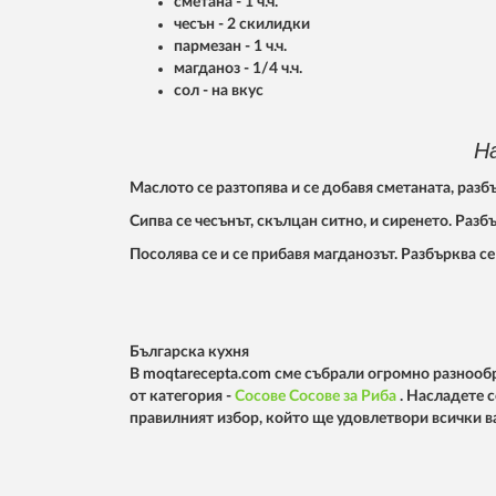
сметана - 1 ч.ч.
чесън - 2 скилидки
пармезан - 1 ч.ч.
магданоз - 1/4 ч.ч.
сол - на вкус
Н
Маслото се разтопява и се добавя сметаната, разбъ
Сипва се чесънът, скълцан ситно, и сиренето. Разб
Посолява се и се прибавя магданозът. Разбърква се
Българска кухня
В moqtarecepta.com сме събрали огромно разнообр
от категория -
Сосове
Сосове за Риба
. Насладете 
правилният избор, който ще удовлетвори всички 