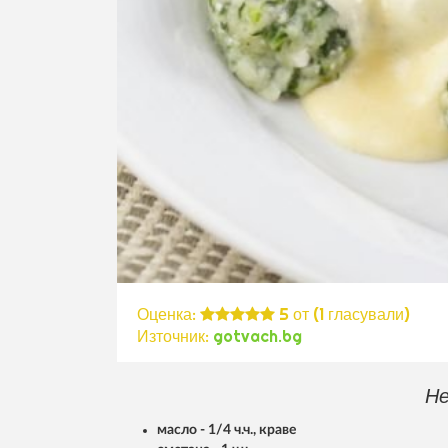
Оценка:
5
от (
1
гласували)
Източник:
gotvach.bg
Не
масло - 1/4 ч.ч., краве