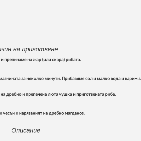
ачин на приготвяне
и препичаме на жар (или скара) рибата.
мазнината за няколко минути. Прибавяме сол и малко вода и варим з
на дребно и препечена люта чушка и приготвената риба.
и чесън и нарязаният на дребно магданоз.
Описание