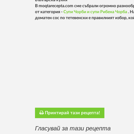
Българска кухня
В moqtarecepta.com сме събрали огромно разнообр
от категория -
Супи
Чорби и супи
Рибена Чорба
. 
доматен сос по тетевенски е правилният избор, к
Принтирай тази рецепта!
Гласувай за тази рецепта