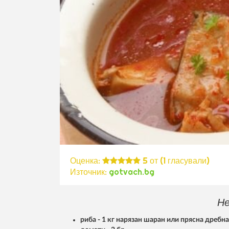
Оценка:
5
от (
1
гласували)
Източник:
gotvach.bg
Не
риба - 1 кг нарязан шаран или прясна дребн