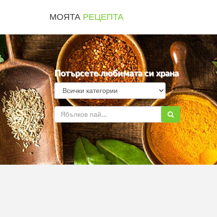
МОЯТА
РЕЦЕПТА
Потърсете любимата си храна