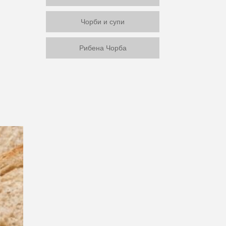
Чорби и супи
Рибена Чорба