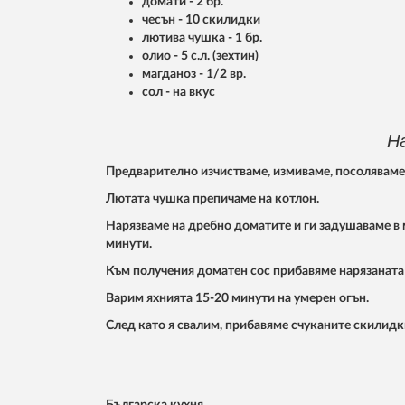
домати - 2 бр.
чесън - 10 скилидки
лютива чушка - 1 бр.
олио - 5 с.л. (зехтин)
магданоз - 1/2 вр.
сол - на вкус
Н
Предварително изчистваме, измиваме, посоляваме 
Лютата чушка препичаме на котлон.
Нарязваме на дребно доматите и ги задушаваме в 
минути.
Към получения доматен сос прибавяме нарязаната 
Варим яхнията 15-20 минути на умерен огън.
След като я свалим, прибавяме счуканите скилидк