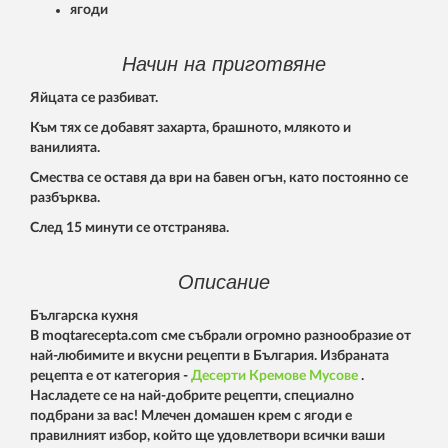
ягоди
Начин на приготвяне
Яйцата се разбиват.
Към тях се добавят захарта, брашното, млякото и
ванилията.
Смества се оставя да ври на бавен огън, като постоянно се
разбърква.
След 15 минути се отстранява.
Описание
Българска кухня
В moqtarecepta.com сме събрали огромно разнообразие от
най-любимите и вкусни рецепти в България. Избраната
рецепта е от категория -
Десерти
Кремове
Мусове
.
Насладете се на най-добрите рецепти, специално
подбрани за вас! Mлечен домашен крем с ягоди е
правилният избор, който ще удовлетвори всички ваши