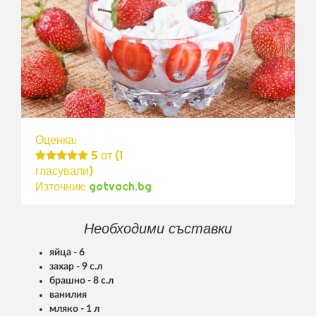
Оценка:
5
от (
1
гласували)
Източник:
gotvach.bg
Необходими съставки
яйца - 6
захар - 9 с.л
брашно - 8 с.л
ванилия
мляко - 1 л