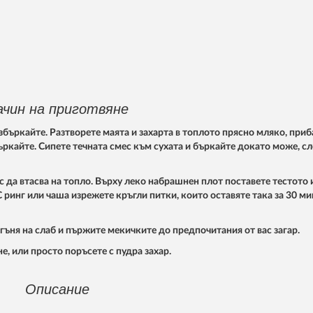
ачин на приготвяне
азбъркайте. Разтворете маята и захарта в топлото прясно мляко, приб
бъркайте. Сипете течната смес към сухата и бъркайте докато може, с
ас да втасва на топло. Върху леко набрашнен плот поставете тестото 
С ринг или чаша изрежете кръгли питки, които оставяте така за 30 м
гъня на слаб и пържите мекичките до предпочитания от вас загар.
, или просто поръсете с пудра захар.
Описание