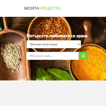
МОЯТА
РЕЦЕПТА
Потърсете любимата си храна