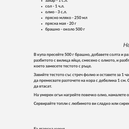
захар - 1 с.л.
сол - 1 ч.л.
олио - 3 с.л.
прясно мляко - 250 мл
прясна мая - 20 г
брашно - около 500 г
Н
В купа пресейте 500 г брашно, добавете солта и р
разбитото с вилица яйце, смесено с олиото, и раз
което замесете тестото с ръце.
Завийте тестото със стреч фолио и оставете за 1 ч
да премесвате разточете на кора с дебелина 1 см. 
да втасат.
На умерен огън нагрейте повечко олио, намалете о
Сервирайте топли с любимото ви сладко или сирене