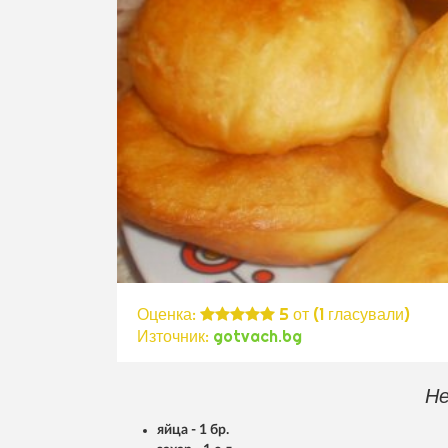
Оценка:
5
от (
1
гласували)
Източник:
gotvach.bg
Не
яйца - 1 бр.