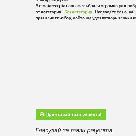
Българска кухня
В moqtarecepta.com сме събрали огромно разнообр
от категория -
Без категория
. Насладете се на на
правилният избор, който ще удовлетвори всички 
Принтирай тази рецепта!
Гласувай за тази рецепта