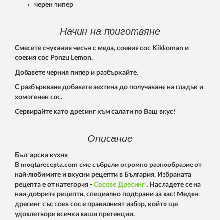
черен пипер
Начин на приготвяне
Смесете счукания чесън с меда, соевия сос Kikkoman и
соевия сос Ponzu Lemon.
Добавете черния пипер и разбъркайте.
С разбъркване добавете зехтина до получаване на гладък и
хомогенен сос.
Сервирайте като дресинг към салати по Ваш вкус!
Описание
Българска кухня
В moqtarecepta.com сме събрали огромно разнообразие от
най-любимите и вкусни рецепти в България. Избраната
рецепта е от категория -
Сосове
Дресинг
. Насладете се на
най-добрите рецепти, специално подбрани за вас! Меден
дресинг със соев сос е правилният избор, който ще
удовлетвори всички ваши претенции.