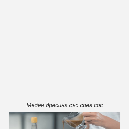
Меден дресинг със соев сос