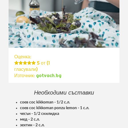
Оценка:
5
от (
1
гласували)
Източник:
gotvach.bg
Необходими съставки
соев сос kikkoman - 1/2 с.л.
соев сос kikkoman ponzu lemon - 1 с.л.
чесън - 1/2 скилидка
мед - 2 с.л.
зехтин - 2 с.л.