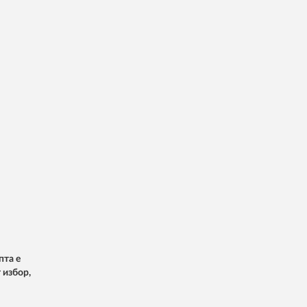
пта е
 избор,