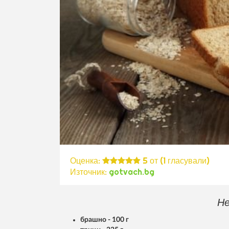
Оценка:
5
от (
1
гласували)
Източник:
gotvach.bg
Не
брашно - 100 г