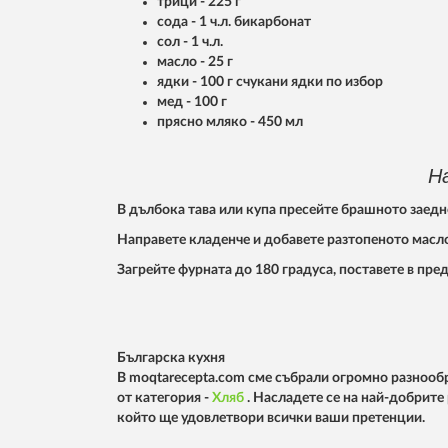
трици - 225 г
сода - 1 ч.л. бикарбонат
сол - 1 ч.л.
масло - 25 г
ядки - 100 г счукани ядки по избор
мед - 100 г
прясно мляко - 450 мл
Н
В дълбока тава или купа пресейте брашното заедно
Направете кладенче и добавете разтопеното масло
Загрейте фурната до 180 градуса, поставете в пре
Българска кухня
В moqtarecepta.com сме събрали огромно разнообр
от категория -
Хляб
. Насладете се на най-добрите
който ще удовлетвори всички ваши претенции.