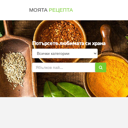
МОЯТА
РЕЦЕПТА
Потърсете любимата си храна