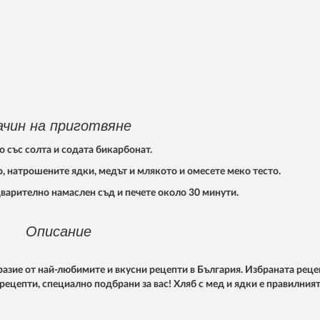
ачин на приготвяне
 със солта и содата бикарбонат.
, натрошените ядки, медът и млякото и омесете меко тесто.
дварително намаслен съд и печете около 30 минути.
Описание
азие от най-любимите и вкусни рецепти в България. Избраната реце
 рецепти, специално подбрани за вас! Хляб с мед и ядки е правилният