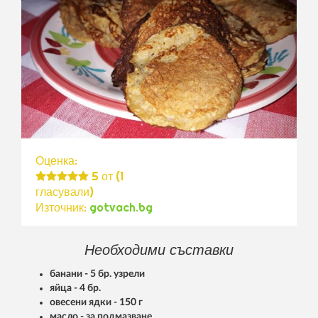
Оценка:
5
от (
1
гласували)
Източник:
gotvach.bg
Необходими съставки
банани - 5 бр. узрели
яйца - 4 бр.
овесени ядки - 150 г
масло - за подмазване