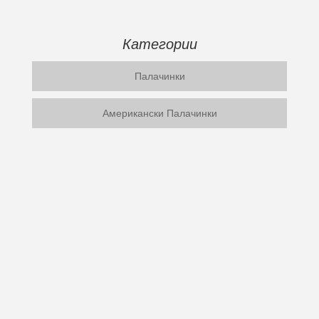
Категории
Палачинки
Американски Палачинки