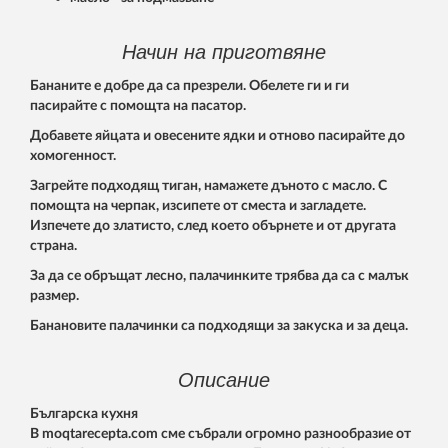
Начин на приготвяне
Бананите е добре да са презрели. Обелете ги и ги
пасирайте с помощта на пасатор.
Добавете яйцата и овесените ядки и отново пасирайте до
хомогенност.
Загрейте подходящ тиган, намажете дъното с масло. С
помощта на черпак, изсипете от сместа и загладете.
Изпечете до златисто, след което обърнете и от другата
страна.
За да се обръщат лесно, палачинките трябва да са с малък
размер.
Банановите палачинки са подходящи за закуска и за деца.
Описание
Българска кухня
В moqtarecepta.com сме събрали огромно разнообразие от