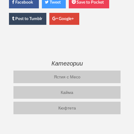
Facebook
Tweet
Save to Pocket
Post
to Tumblr
Google+
Категории
Ястия с Месо
Кайма
Кюфтета