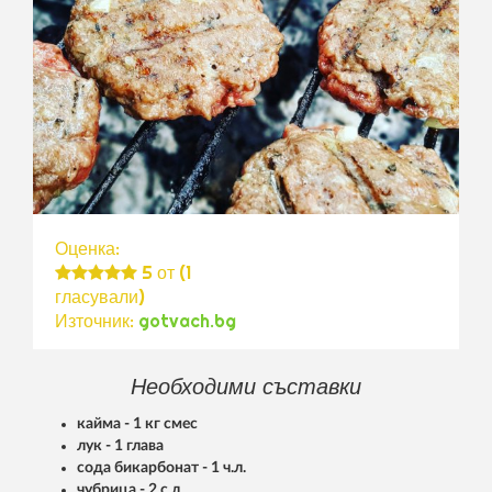
Оценка:
5
от (
1
гласували)
Източник:
gotvach.bg
Необходими съставки
кайма - 1 кг смес
лук - 1 глава
сода бикарбонат - 1 ч.л.
чубрица - 2 с.л.