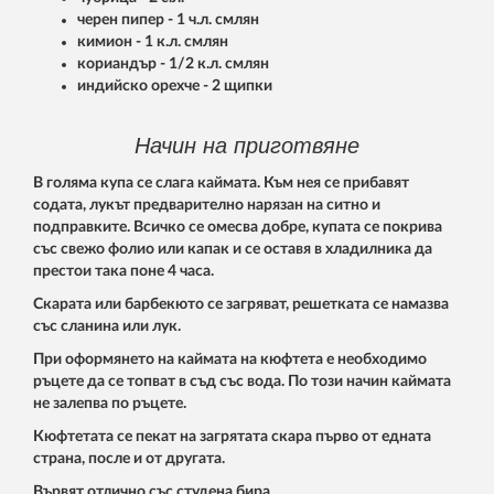
черен пипер - 1 ч.л. смлян
кимион - 1 к.л. смлян
кориандър - 1/2 к.л. смлян
индийско орехче - 2 щипки
Начин на приготвяне
В голяма купа се слага каймата. Към нея се прибавят
содата, лукът предварително нарязан на ситно и
подправките. Всичко се омесва добре, купата се покрива
със свежо фолио или капак и се оставя в хладилника да
престои така поне 4 часа.
Скарата или барбекюто се загряват, решетката се намазва
със сланина или лук.
При оформянето на каймата на кюфтета е необходимо
ръцете да се топват в съд със вода. По този начин каймата
не залепва по ръцете.
Кюфтетата се пекат на загрятата скара първо от едната
страна, после и от другата.
Вървят отлично със студена бира.