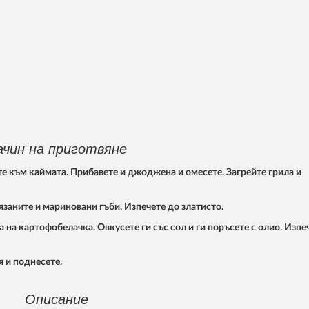
ачин на приготвяне
е към каймата. Прибавете и джоджена и омесете. Загрейте грила и
язаните и мариновани гъби. Изпечете до златисто.
а картофобелачка. Овкусете ги със сол и ги поръсете с олио. Изпеч
я и поднесете.
Описание