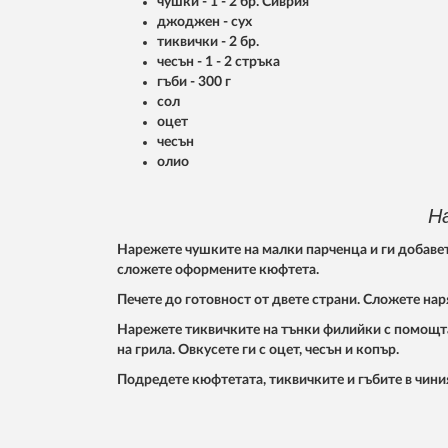
чушки - 1 - 2 бр. Сиврия
джоджен - сух
тиквички - 2 бр.
чесън - 1 - 2 стръка
гъби - 300 г
сол
оцет
чесън
олио
Н
Нарежете чушките на малки парченца и ги добавет
сложете оформените кюфтета.
Печете до готовност от двете страни. Сложете нар
Нарежете тиквичките на тънки филийки с помощта н
на грила. Овкусете ги с оцет, чесън и копър.
Подредете кюфтетата, тиквичките и гъбите в чини