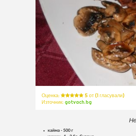
Оценка:
5
от (
1
гласували)
Източник:
gotvach.bg
Не
кайма - 500 г