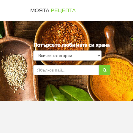
МОЯТА
РЕЦЕПТА
Потърсете любимата си храна