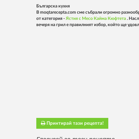
Българска кухня
В moqtarecepta.com сме събрали огромно разнообр
от категория -
Ястия с Месо
Кайма
Кюфтета
. Нас
вечеря на грил е правилният избор, който ще удо
Принтирай тази рецепта!