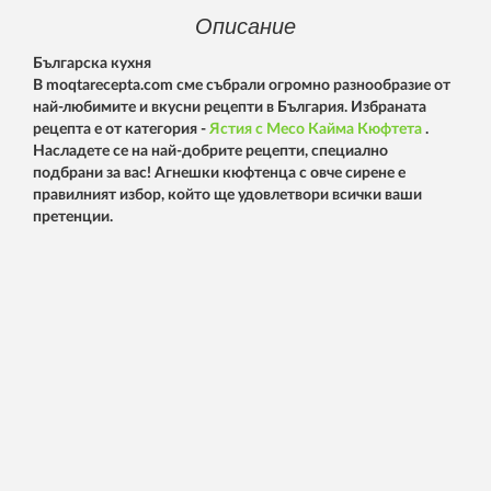
Описание
Българска кухня
В moqtarecepta.com сме събрали огромно разнообразие от
най-любимите и вкусни рецепти в България. Избраната
рецепта е от категория -
Ястия с Месо
Кайма
Кюфтета
.
Насладете се на най-добрите рецепти, специално
подбрани за вас! Агнешки кюфтенца с овче сирене е
правилният избор, който ще удовлетвори всички ваши
претенции.