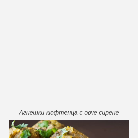
Агнешки кюфтенца с овче сирене