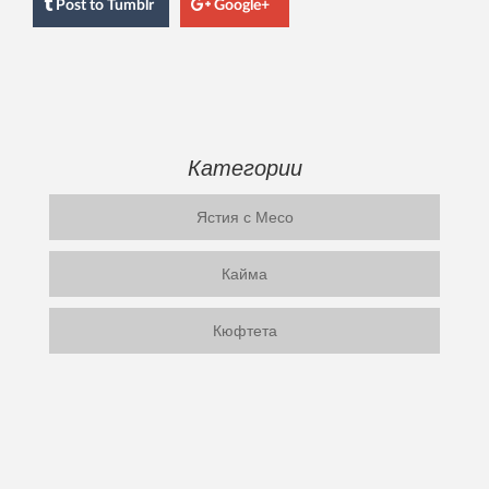
Post
to Tumblr
Google+
Категории
Ястия с Месо
Кайма
Кюфтета