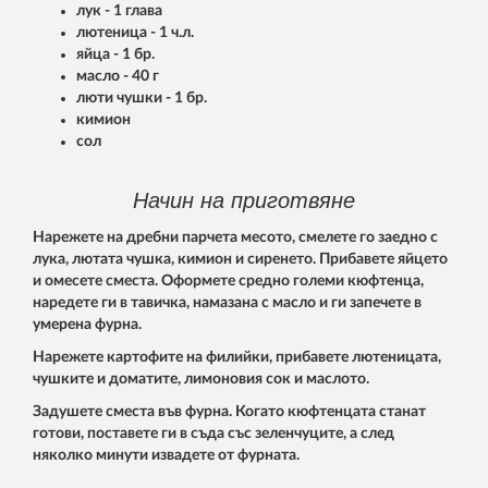
лук - 1 глава
лютеница - 1 ч.л.
яйца - 1 бр.
масло - 40 г
люти чушки - 1 бр.
кимион
сол
Начин на приготвяне
Нарежете на дребни парчета месото, смелете го заедно с
лука, лютата чушка, кимион и сиренето. Прибавете яйцето
и омесете сместа. Оформете средно големи кюфтенца,
наредете ги в тавичка, намазана с масло и ги запечете в
умерена фурна.
Нарежете картофите на филийки, прибавете лютеницата,
чушките и доматите, лимоновия сок и маслото.
Задушете сместа във фурна. Когато кюфтенцата станат
готови, поставете ги в съда със зеленчуците, а след
няколко минути извадете от фурната.