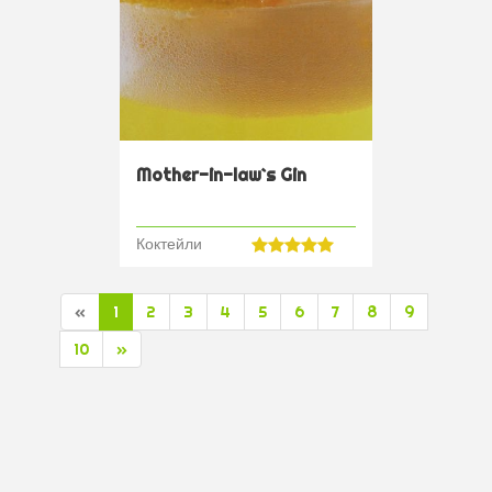
Mother-in-law`s Gin
Коктейли
«
1
2
3
4
5
6
7
8
9
10
»