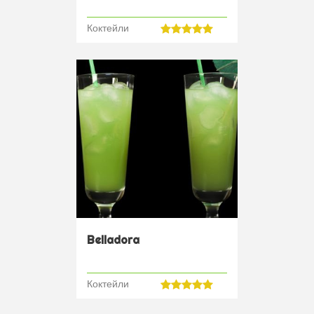
Коктейли
Belladora
Коктейли